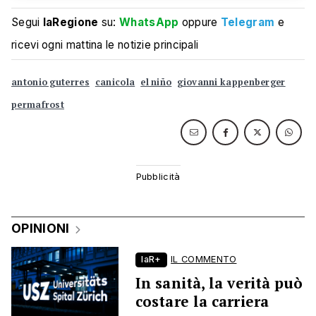
Segui
laRegione
su:
WhatsApp
oppure
Telegram
e
ricevi ogni mattina le notizie principali
antonio guterres
canicola
el niño
giovanni kappenberger
permafrost
OPINIONI
laR+
IL COMMENTO
In sanità, la verità può
costare la carriera