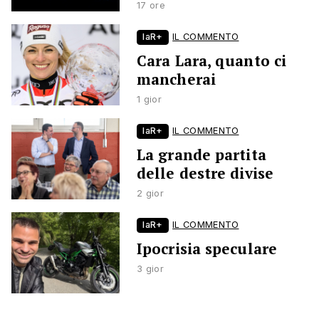
17 ore
laR+
IL COMMENTO
Cara Lara, quanto ci
mancherai
1 gior
laR+
IL COMMENTO
La grande partita
delle destre divise
2 gior
laR+
IL COMMENTO
Ipocrisia speculare
3 gior