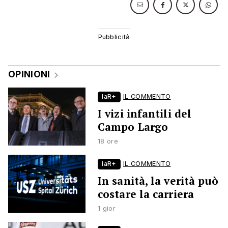
OPINIONI
laR+
IL COMMENTO
I vizi infantili del
Campo Largo
18 ore
laR+
IL COMMENTO
In sanità, la verità può
costare la carriera
1 gior