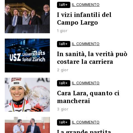
laR+
IL COMMENTO
I vizi infantili del
Campo Largo
1 gior
laR+
IL COMMENTO
In sanità, la verità può
costare la carriera
2 gior
laR+
IL COMMENTO
Cara Lara, quanto ci
mancherai
3 gior
laR+
IL COMMENTO
La grande partita