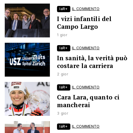
laR+
IL COMMENTO
I vizi infantili del
Campo Largo
1 gior
laR+
IL COMMENTO
In sanità, la verità può
costare la carriera
2 gior
laR+
IL COMMENTO
Cara Lara, quanto ci
mancherai
3 gior
laR+
IL COMMENTO