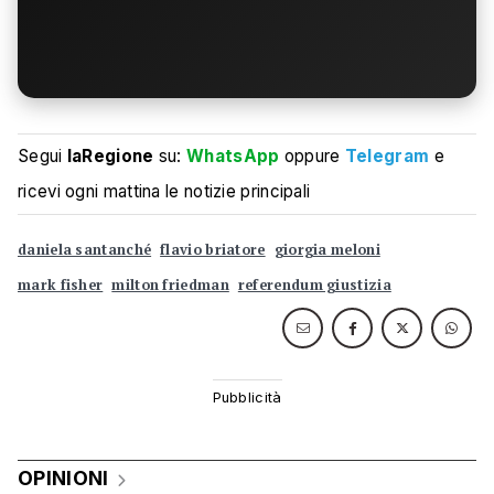
Segui
laRegione
su:
WhatsApp
oppure
Telegram
e
ricevi ogni mattina le notizie principali
daniela santanché
flavio briatore
giorgia meloni
mark fisher
milton friedman
referendum giustizia
OPINIONI