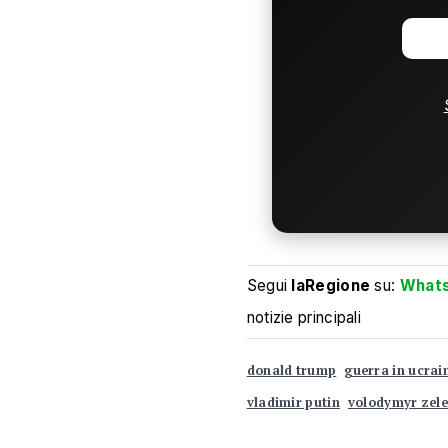
Segui
laRegione
su:
What
notizie principali
donald trump
guerra in ucrai
vladimir putin
volodymyr zel