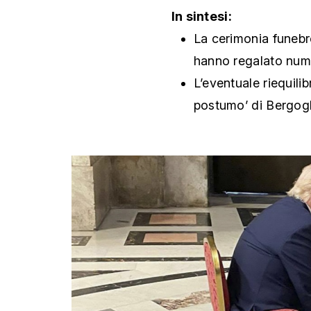
In sintesi:
La cerimonia funebr
hanno regalato num
L’eventuale riequili
postumo’ di Bergogl