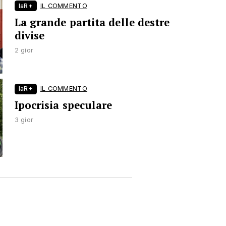
laR+
IL COMMENTO
La grande partita delle destre
divise
2 gior
laR+
IL COMMENTO
Ipocrisia speculare
3 gior