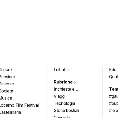
Culture
I dibattiti
Edu
Pensiero
Qual
Rubriche
Scienze
Inchieste e
Tem
Società
approfondimenti
Viaggi
#ga
Musica
Tecnologia
#pub
Locarno Film Festival
Storie bestiali
#le 
Castellinaria
Curiosità
info