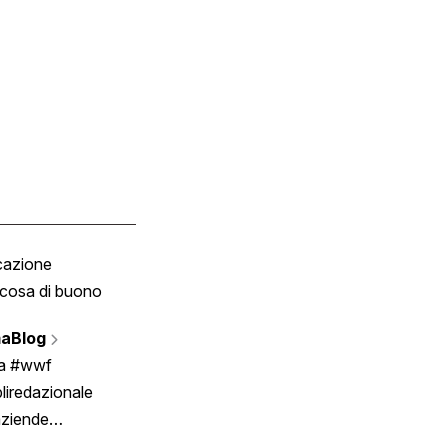
cazione
Tombola
cosa di buono
Fumetto
Vignette
aBlog
Scrivici
ia #wwf
liredazionale
aziende
rmano