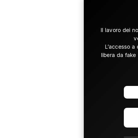
Il lavoro dei n
v
L’accesso a 
libera da fake 