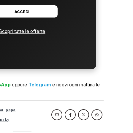
ACCEDI
Scopri tutte le offerte
sApp
oppure
Telegram
e ricevi ogni mattina le
na
papa
ensky