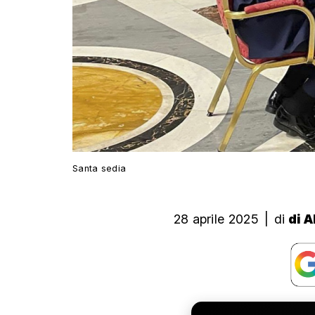
Santa sedia
28 aprile 2025
|
di
di A