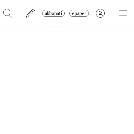
abbonati
epaper