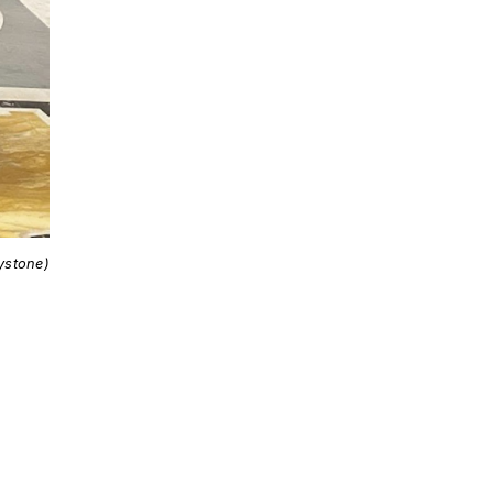
ystone)