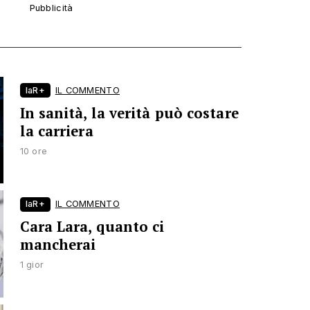
laR+
IL COMMENTO
In sanità, la verità può costare
la carriera
10 ore
laR+
IL COMMENTO
Cara Lara, quanto ci
mancherai
1 gior