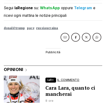
Segui
laRegione
su:
WhatsApp
oppure
Telegram
e
ricevi ogni mattina le notizie principali
donald trump
pace
russiaucraina
OPINIONI
laR+
IL COMMENTO
Cara Lara, quanto ci
mancherai
8 ore