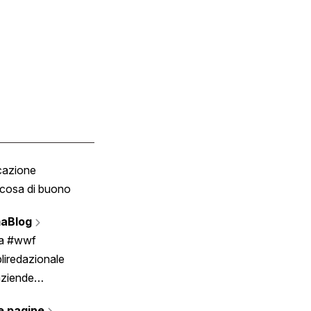
cazione
Tombola
cosa di buono
Fumetto
Vignette
aBlog
Scrivici
ia #wwf
liredazionale
aziende
rmano
e pagine