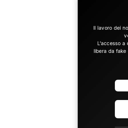
Il lavoro dei n
v
L’accesso a 
libera da fake 