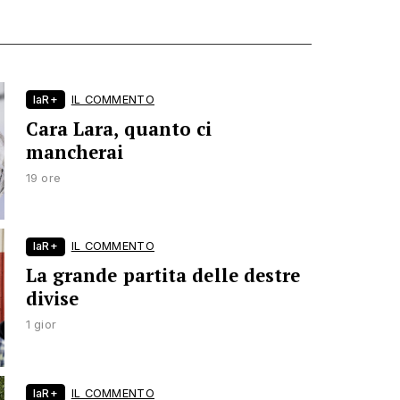
laR+
IL COMMENTO
Cara Lara, quanto ci
mancherai
19 ore
laR+
IL COMMENTO
La grande partita delle destre
divise
1 gior
laR+
IL COMMENTO