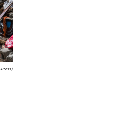
i-Press)