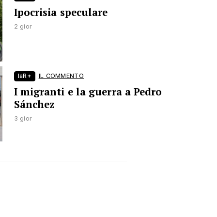
Ipocrisia speculare
2 gior
laR+
IL COMMENTO
I migranti e la guerra a Pedro
Sánchez
3 gior