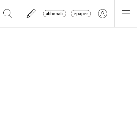
abbonati
epaper