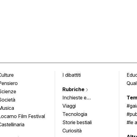
Culture
I dibattiti
Edu
Pensiero
Qual
Rubriche
Scienze
Inchieste e
Tem
Società
approfondimenti
Viaggi
#ga
Musica
Tecnologia
#pub
Locarno Film Festival
Storie bestiali
#le 
Castellinaria
Curiosità
info
Altr