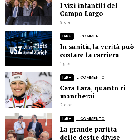
I vizi infantili del
Campo Largo
9 ore
laR+
IL COMMENTO
In sanità, la verità può
costare la carriera
1 gior
laR+
IL COMMENTO
Cara Lara, quanto ci
mancherai
2 gior
laR+
IL COMMENTO
La grande partita
delle destre divise