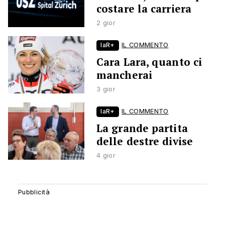
costare la carriera
2 gior
laR+
IL COMMENTO
Cara Lara, quanto ci
mancherai
3 gior
laR+
IL COMMENTO
La grande partita
delle destre divise
4 gior