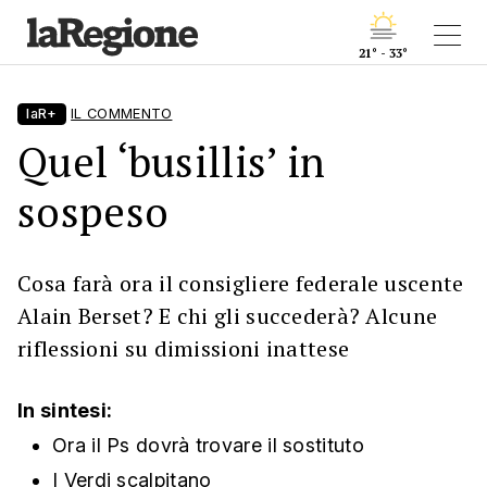
21° - 33°
laR+
IL COMMENTO
Quel ‘busillis’ in
sospeso
Cosa farà ora il consigliere federale uscente
Alain Berset? E chi gli succederà? Alcune
riflessioni su dimissioni inattese
In sintesi:
Ora il Ps dovrà trovare il sostituto
I Verdi scalpitano