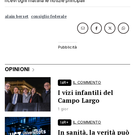
ricevi ogni mattina le notizie principali
alain berset
consiglio federale
OPINIONI
laR+
IL COMMENTO
I vizi infantili del
Campo Largo
1 gior
laR+
IL COMMENTO
In sanità, la verità può