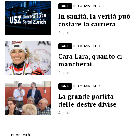
laR+
IL COMMENTO
In sanità, la verità può
costare la carriera
2 gior
laR+
IL COMMENTO
Cara Lara, quanto ci
mancherai
3 gior
laR+
IL COMMENTO
La grande partita
delle destre divise
4 gior