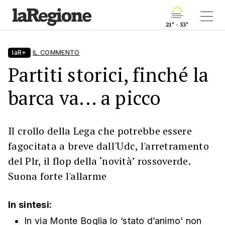
21° - 33°
laR+
IL COMMENTO
Partiti storici, finché la
barca va... a picco
Il crollo della Lega che potrebbe essere
fagocitata a breve dall'Udc, l'arretramento
del Plr, il flop della ‘novità’ rossoverde.
Suona forte l'allarme
In sintesi:
In via Monte Boglia lo ‘stato d’animo' non