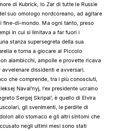
ore di Kubrick, lo Zar di tutte le Russie
e del suo omologo nordcoreano, ad agitare
 di fine-di-mondo. Ma ogni tanto, preso
mpi in cui si limitava a far fuori i
in una stanza supersegreta della sua
relia e torna a giocare al Piccolo
con alambicchi, ampolle e provette ricava
 avvelenare dissidenti e avversari.
nco che comprende, tra i più conosciuti,
eksej Naval’nyj, l’ex presidente ucraino
reto Sergej Skripal’, è quello di Elvira
scolari, gli svenimenti, le perdite di
i dolori allo stomaco e gli altri sintomi che
ccusato negli ultimi mesi sono stati