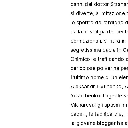
panni del dottor Stranam
si diverte, a imitazion
lo spettro dell’ordigno
dalla nostalgia dei bei te
connazionali, si ritira 
segretissima dacia in Ca
Chimico, e trafficando 
pericolose polverine per
L’ultimo nome di un ele
Aleksandr Livtinenko, Al
Yushchenko, l’agente seg
Vikhareva: gli spasmi mu
capelli, le tachicardie, 
la giovane blogger ha a