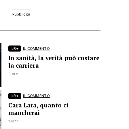
laR+
IL COMMENTO
In sanità, la verità può costare
la carriera
3 ore
laR+
IL COMMENTO
Cara Lara, quanto ci
mancherai
1 gior