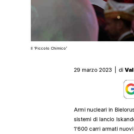
Il ‘Piccolo Chimico’
29 marzo 2023
|
di
Val
Armi nucleari in Bielorus
sistemi di lancio Iskand
1'600 carri armati nuov