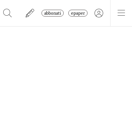
abbonati
epaper