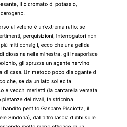
esante, il bicromato di potassio,
ncerogeno.
corso al veleno è un’extrema ratio: se
rtimenti, perquisizioni, interrogatori non
più miti consigli, ecco che una gelida
di diossina nella minestra, gli insaporisce
 polonio, gli spruzza un agente nervino
rta di casa. Un metodo poco dialogante di
ico che, se da un lato sollecita
 e vecchi merletti (la cantarella versata
pietanze dei rivali, la stricnina
 bandito pentito Gaspare Pisciotta, il
le Sindona), dall’altro lascia dubbi sulle
o, essendo molto meno efficace di un