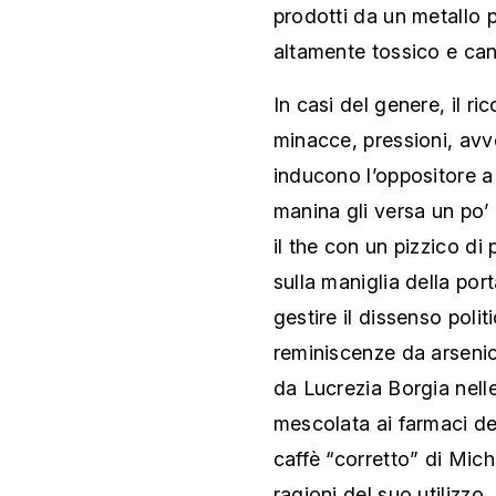
prodotti da un metallo p
altamente tossico e ca
In casi del genere, il ri
minacce, pressioni, avve
inducono l’oppositore a 
manina gli versa un po’ 
il the con un pizzico di
sulla maniglia della po
gestire il dissenso polit
reminiscenze da arsenico
da Lucrezia Borgia nelle 
mescolata ai farmaci del
caffè “corretto” di Miche
ragioni del suo utilizz