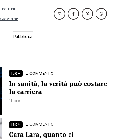
tratura
izzazione
laR+
IL COMMENTO
In sanità, la verità può costare
la carriera
11 ore
laR+
IL COMMENTO
Cara Lara, quanto ci