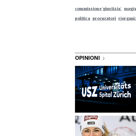
commissione 'giustizia'
magis
politica
procuratori
riorgan
OPINIONI