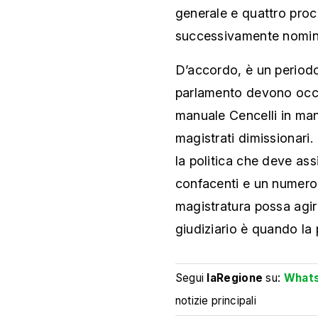
generale e quattro proc
successivamente nominer
D’accordo, è un periodo n
parlamento devono occu
manuale Cencelli in man
magistrati dimissionari
la politica che deve assi
confacenti e un numero 
magistratura possa agire
giudiziario è quando la p
Segui
laRegione
su:
What
notizie principali