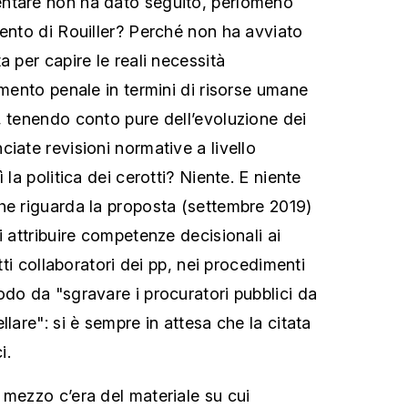
ntare non ha dato seguito, perlomeno
mento di Rouiller? Perché non ha avviato
a per capire le reali necessità
imento penale in termini di risorse umane
, tenendo conto pure dell’evoluzione dei
iate revisioni normative a livello
 la politica dei cerotti? Niente. E niente
he riguarda la proposta (settembre 2019)
i attribuire competenze decisionali ai
etti collaboratori dei pp, nei procedimenti
odo da "sgravare i procuratori pubblici da
llare": si è sempre in attesa che la citata
i.
 mezzo c’era del materiale su cui