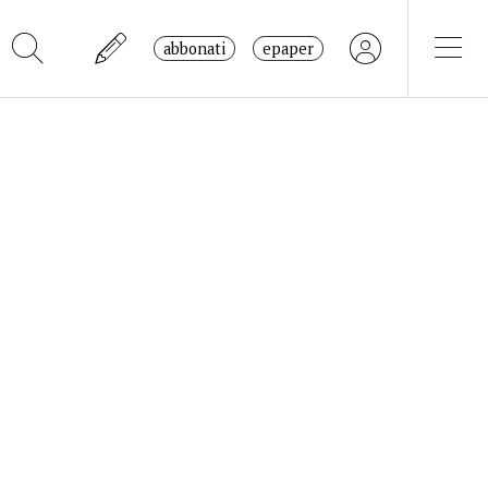
abbonati
epaper