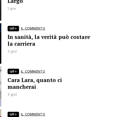
Largo
1 gior
laR+
IL COMMENTO
In sanità, la verità può costare
la carriera
2 gior
laR+
IL COMMENTO
Cara Lara, quanto ci
mancherai
3 gior
laR+
IL COMMENTO