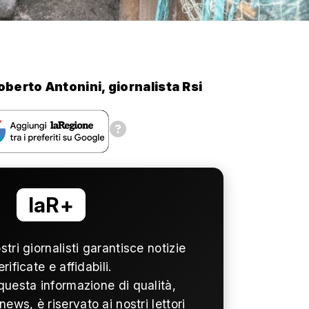
oberto Antonini, giornalista Rsi
laR+
ostri giornalisti garantisce notizie
erificate e affidabili.
questa informazione di qualità,
news, è riservato ai nostri lettori