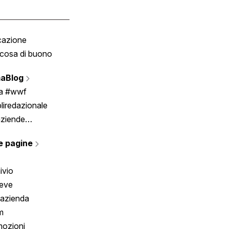
cazione
Tombola
cosa di buono
Fumetto
Vignette
aBlog
Scrivici
ia #wwf
liredazionale
aziende
rmano
e pagine
ivio
reve
 azienda
m
ozioni