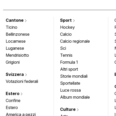
Cantone
Sport
Ticino
Hockey
Bellinzonese
Calcio
Locarnese
Calcio regionale
Luganese
Sci
Mendrisiotto
Tennis
Grigioni
Formula 1
Altri sport
Svizzera
Storie mondiali
Votazioni federali
Sportellate
Luce rossa
Estero
Album mondiale
Confine
Estero
Culture
America a pezzi