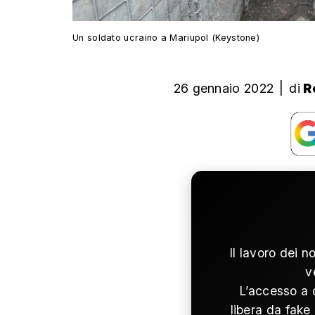
Un soldato ucraino a Mariupol (Keystone)
26 gennaio 2022
|
di
R
Il lavoro dei n
v
L’accesso a 
libera da fake 