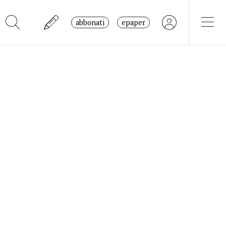
abbonati
epaper