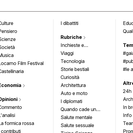
Culture
I dibattiti
Edu
Pensiero
Qual
Rubriche
Scienze
Inchieste e
Tem
Società
approfondimenti
Viaggi
#ga
Musica
Tecnologia
#pub
Locarno Film Festival
Storie bestiali
#le 
Castellinaria
Curiosità
info
Altr
Economia
Architettura
24h
Auto e moto
Opinioni
Arch
I diplomati
Commento
In b
Quando cade un
L'analisi
Info
quadro
Salute mentale
La formica rossa
Tea
Salute sessuale
I contributi
Prom