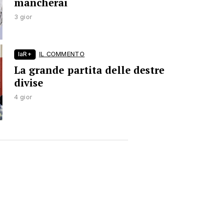
mancherai
3 gior
laR+
IL COMMENTO
La grande partita delle destre
divise
4 gior