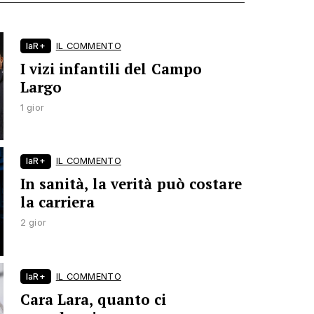
laR+
IL COMMENTO
I vizi infantili del Campo
Largo
1 gior
laR+
IL COMMENTO
In sanità, la verità può costare
la carriera
2 gior
laR+
IL COMMENTO
Cara Lara, quanto ci