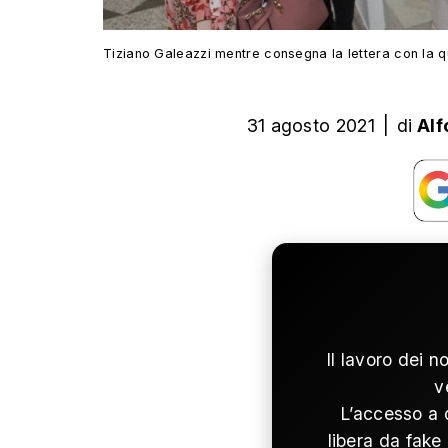
Tiziano Galeazzi mentre consegna la lettera con la qu
31 agosto 2021
|
di
Alf
Il lavoro dei n
v
L’accesso a 
libera da fake 