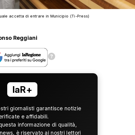
ale accetta di entrare in Municipio (Ti-Press)
onso Reggiani
laR+
ostri giornalisti garantisce notizie
erificate e affidabili.
questa informazione di qualità,
news, è riservato ai nostri lettori