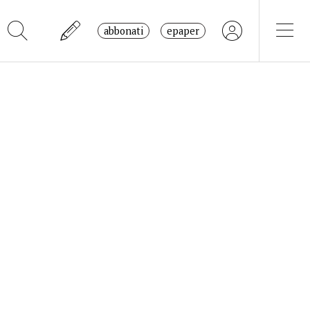
abbonati
epaper