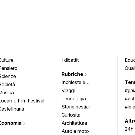
Culture
I dibattiti
Edu
Pensiero
Qual
Rubriche
Scienze
Inchieste e
Tem
Società
approfondimenti
Viaggi
#ga
Musica
Tecnologia
#pub
Locarno Film Festival
Storie bestiali
#le 
Castellinaria
Curiosità
info
Altr
Economia
Architettura
24h
Auto e moto