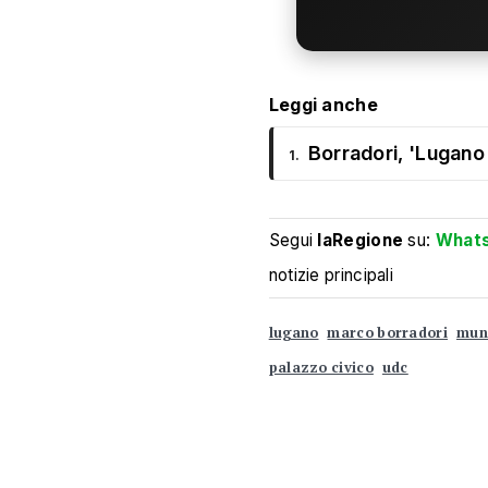
Leggi anche
Borradori, 'Lugano è
1.
Segui
laRegione
su:
What
notizie principali
lugano
marco borradori
mun
palazzo civico
udc