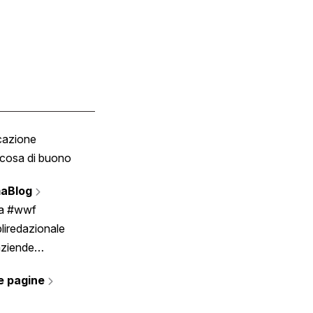
cazione
Tombola
cosa di buono
Fumetto
Vignette
aBlog
Scrivici
ia #wwf
liredazionale
aziende
rmano
e pagine