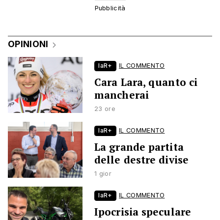
OPINIONI
laR+
IL COMMENTO
Cara Lara, quanto ci
mancherai
23 ore
laR+
IL COMMENTO
La grande partita
delle destre divise
1 gior
laR+
IL COMMENTO
Ipocrisia speculare