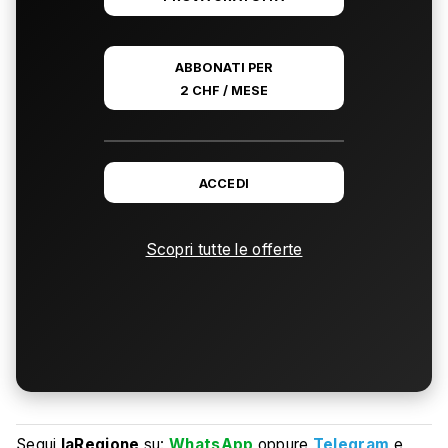
ABBONATI PER
2 CHF / MESE
ACCEDI
Scopri tutte le offerte
Segui
laRegione
su:
WhatsApp
oppure
Telegram
e