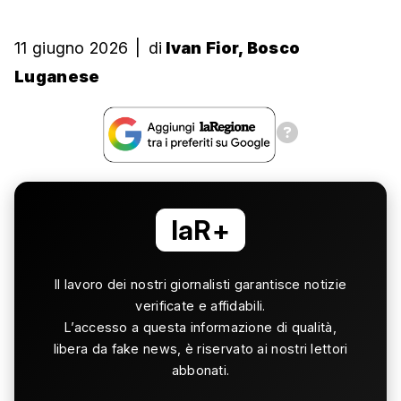
11 giugno 2026
|
di
Ivan Fior, Bosco
Luganese
laR+
Il lavoro dei nostri giornalisti garantisce notizie
verificate e affidabili.
L’accesso a questa informazione di qualità,
libera da fake news, è riservato ai nostri lettori
abbonati.