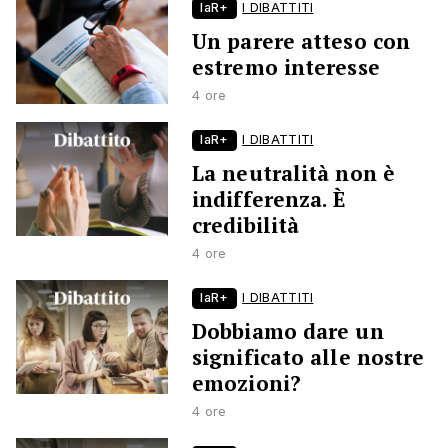
laR+
I DIBATTITI
Un parere atteso con
estremo interesse
4 ore
laR+
I DIBATTITI
La neutralità non è
indifferenza. È
credibilità
4 ore
laR+
I DIBATTITI
Dobbiamo dare un
significato alle nostre
emozioni?
4 ore