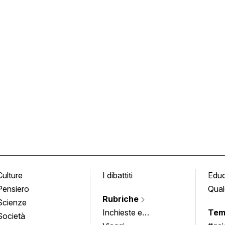
Culture
I dibattiti
Edu
Pensiero
Qual
Rubriche
Scienze
Inchieste e
Tem
Società