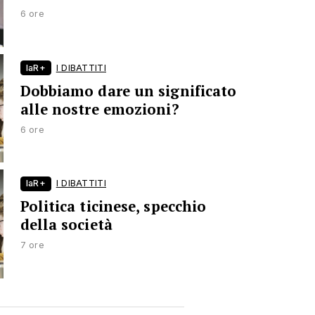
6 ore
laR+
I DIBATTITI
Dobbiamo dare un significato
alle nostre emozioni?
6 ore
laR+
I DIBATTITI
Politica ticinese, specchio
della società
7 ore