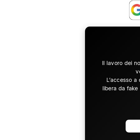
Il lavoro dei n
v
L’accesso a 
libera da fake 