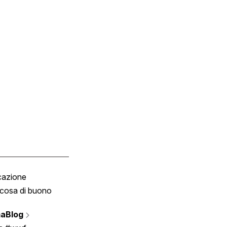
cazione
Tombola
cosa di buono
Fumetto
Vignette
aBlog
Scrivici