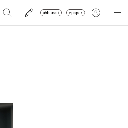
abbonati
epaper