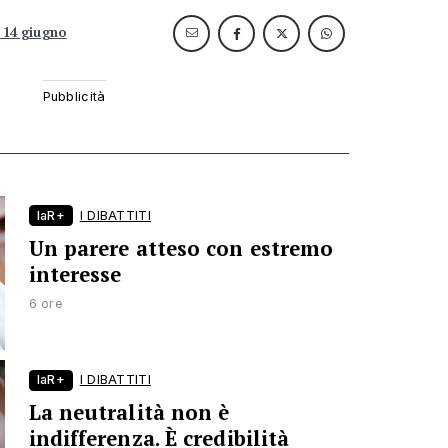
 14 giugno
laR+
I DIBATTITI
Un parere atteso con estremo
interesse
6 ore
laR+
I DIBATTITI
La neutralità non è
indifferenza. È credibilità