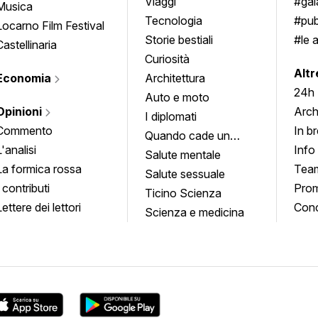
approfondimenti
Viaggi
#ga
Musica
Tecnologia
#pub
Locarno Film Festival
Storie bestiali
#le 
Castellinaria
Curiosità
info
Altr
Economia
Architettura
24h
Auto e moto
Opinioni
Arch
I diplomati
Commento
In b
Quando cade un
L'analisi
Info
quadro
Salute mentale
La formica rossa
Tea
Salute sessuale
I contributi
Prom
Ticino Scienza
Lettere dei lettori
Conc
Scienza e medicina