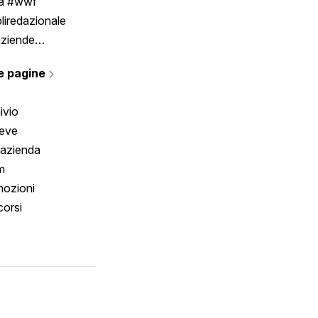
ia #wwf
liredazionale
aziende
rmano
e pagine
ivio
reve
 azienda
m
ozioni
orsi