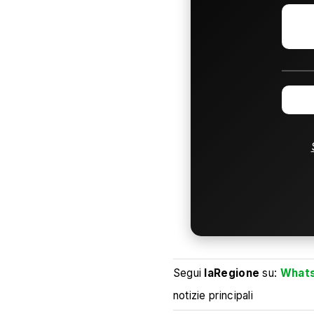
Segui
laRegione
su:
What
notizie principali