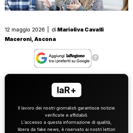
12 maggio 2026
|
di
Marioliva Cavalli
Maceroni, Ascona
laR+
Il lavoro dei nostri giornalisti garantisce notizie
verificate e affidabili.
L’accesso a questa informazione di qualità,
libera da fake news, è riservato ai nostri lettori