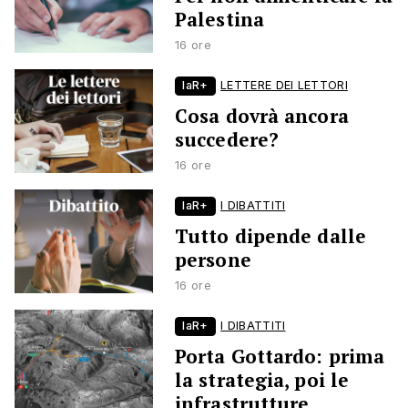
Palestina
16 ore
laR+
LETTERE DEI LETTORI
Cosa dovrà ancora
succedere?
16 ore
laR+
I DIBATTITI
Tutto dipende dalle
persone
16 ore
laR+
I DIBATTITI
Porta Gottardo: prima
la strategia, poi le
infrastrutture