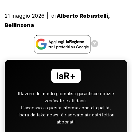
21 maggio 2026
|
di
Alberto Robustelli,
Bellinzona
laR+
Il lavoro dei nostri giornalisti garantisce notizie
verificate e affidabili.
L’accesso a questa informazione di qualità,
libera da fake news, è riservato ai nostri lettori
abbonati.