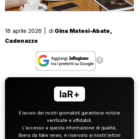
18 aprile 2026
|
di
Gina Matesi-Abate,
Cadenazzo
laR+
Il lavoro dei nostri giornalisti garantisce notizie
verificate e affidabili.
L’accesso a questa informazione di qualità,
libera da fake news, è riservato ai nostri lettori