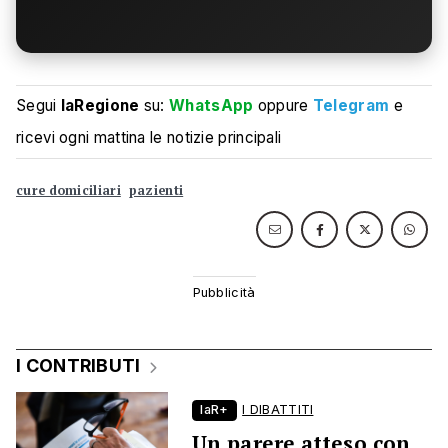
Segui
laRegione
su:
WhatsApp
oppure
Telegram
e
ricevi ogni mattina le notizie principali
cure domiciliari
pazienti
I CONTRIBUTI
laR+
I DIBATTITI
Un parere atteso con