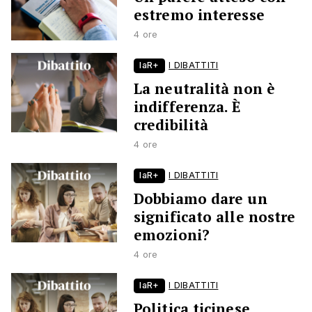
estremo interesse
4 ore
laR+
I DIBATTITI
La neutralità non è
indifferenza. È
credibilità
4 ore
laR+
I DIBATTITI
Dobbiamo dare un
significato alle nostre
emozioni?
4 ore
laR+
I DIBATTITI
Politica ticinese,