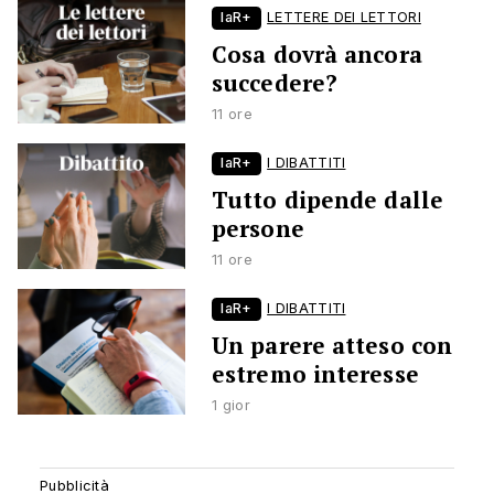
laR+
LETTERE DEI LETTORI
Cosa dovrà ancora
succedere?
11 ore
laR+
I DIBATTITI
Tutto dipende dalle
persone
11 ore
laR+
I DIBATTITI
Un parere atteso con
estremo interesse
1 gior