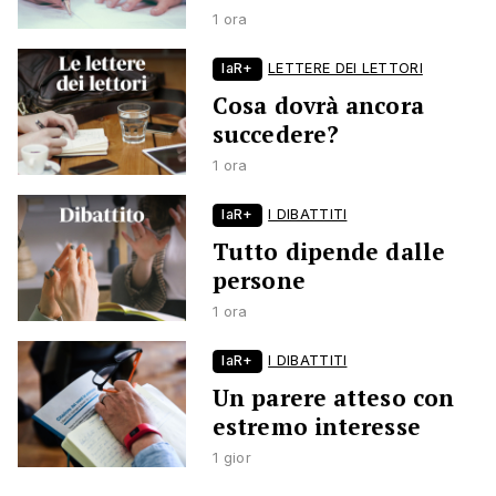
1 ora
laR+
LETTERE DEI LETTORI
Cosa dovrà ancora
succedere?
1 ora
laR+
I DIBATTITI
Tutto dipende dalle
persone
1 ora
laR+
I DIBATTITI
Un parere atteso con
estremo interesse
1 gior