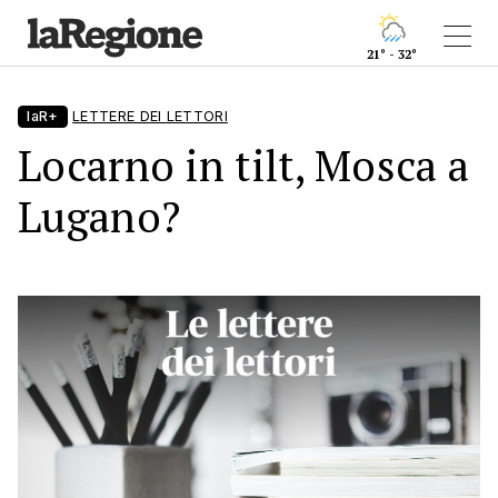
21° - 32°
laR+
LETTERE DEI LETTORI
Locarno in tilt, Mosca a
Lugano?