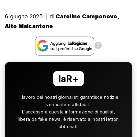
6 giugno 2025
|
di
Caroline Camponovo,
Alto Malcantone
laR+
Il lavoro dei nostri giornalisti garantisce notizie
verificate e affidabili.
L’accesso a questa informazione di qualità,
libera da fake news, è riservato ai nostri lettori
abbonati.