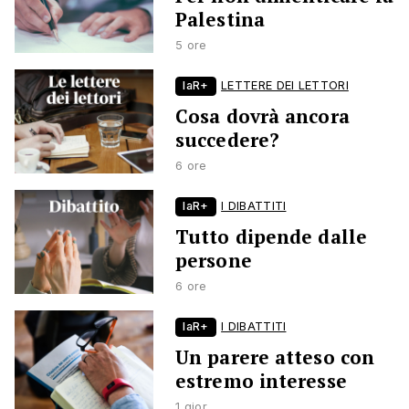
Palestina
5 ore
laR+
LETTERE DEI LETTORI
Cosa dovrà ancora
succedere?
6 ore
laR+
I DIBATTITI
Tutto dipende dalle
persone
6 ore
laR+
I DIBATTITI
Un parere atteso con
estremo interesse
1 gior