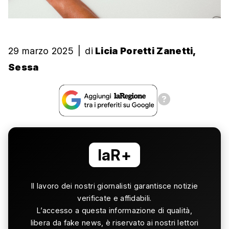
29 marzo 2025
|
di
Licia Poretti Zanetti,
Sessa
laR+
Il lavoro dei nostri giornalisti garantisce notizie
verificate e affidabili.
L’accesso a questa informazione di qualità,
libera da fake news, è riservato ai nostri lettori