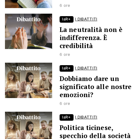
6 ore
laR+
I DIBATTITI
La neutralità non è
indifferenza. È
credibilità
6 ore
laR+
I DIBATTITI
Dobbiamo dare un
significato alle nostre
emozioni?
6 ore
laR+
I DIBATTITI
Politica ticinese,
specchio della società