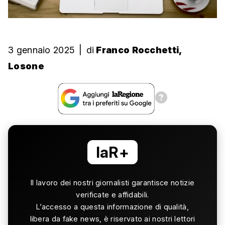
3 gennaio 2025
|
di
Franco Rocchetti,
Losone
laR+
Il lavoro dei nostri giornalisti garantisce notizie
verificate e affidabili.
L’accesso a questa informazione di qualità,
libera da fake news, è riservato ai nostri lettori