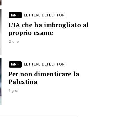
laR+
LETTERE DEI LETTORI
L’IA che ha imbrogliato al
proprio esame
2 ore
laR+
LETTERE DEI LETTORI
Per non dimenticare la
Palestina
1 gior