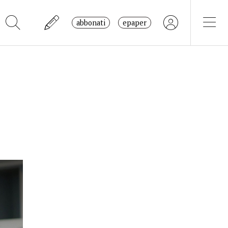
abbonati
epaper