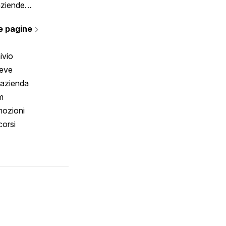
aziende
rmano
e pagine
ivio
reve
 azienda
m
ozioni
orsi