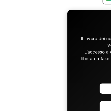
Il lavoro dei n
v
L’accesso a 
libera da fake 