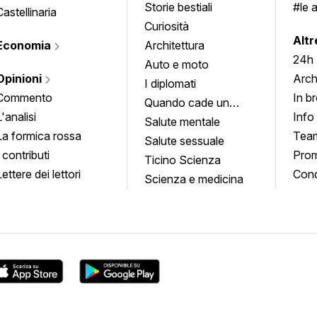
Storie bestiali
#le 
Castellinaria
Curiosità
info
Altr
Economia
Architettura
24h
Auto e moto
Opinioni
Arch
I diplomati
Commento
In b
Quando cade un
L'analisi
Info
quadro
Salute mentale
La formica rossa
Tea
Salute sessuale
I contributi
Prom
Ticino Scienza
Lettere dei lettori
Conc
Scienza e medicina