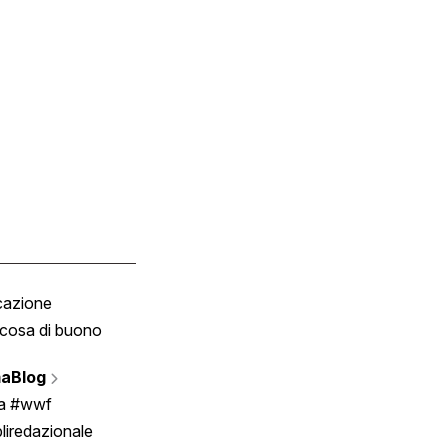
cazione
Tombola
cosa di buono
Fumetto
Vignette
aBlog
Scrivici
ia #wwf
liredazionale