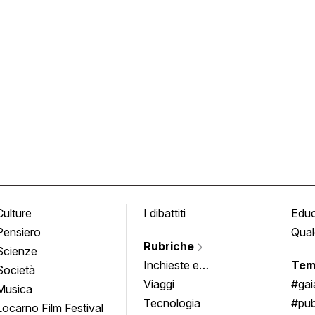
Culture
I dibattiti
Edu
Pensiero
Qual
Rubriche
Scienze
Inchieste e
Tem
Società
approfondimenti
Viaggi
#ga
Musica
Tecnologia
#pub
Locarno Film Festival