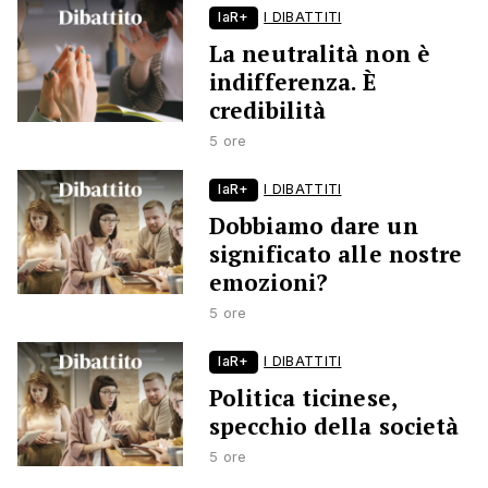
laR+
I DIBATTITI
La neutralità non è
indifferenza. È
credibilità
5 ore
laR+
I DIBATTITI
Dobbiamo dare un
significato alle nostre
emozioni?
5 ore
laR+
I DIBATTITI
Politica ticinese,
specchio della società
5 ore