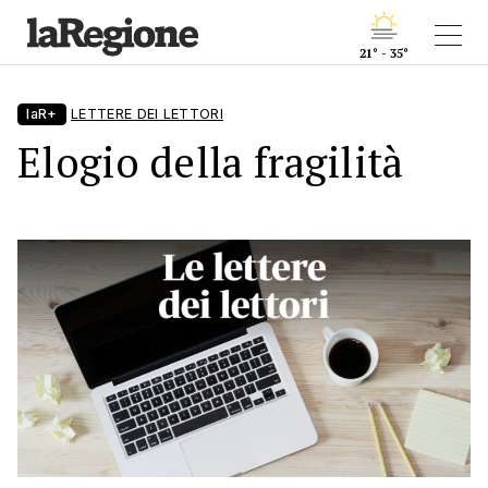
21° - 35°
laR+
LETTERE DEI LETTORI
Elogio della fragilità