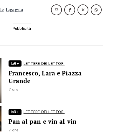
le
lugaggia
laR+
LETTERE DEI LETTORI
Francesco, Lara e Piazza
Grande
7 ore
laR+
LETTERE DEI LETTORI
Pan al pan e vin al vin
7 ore