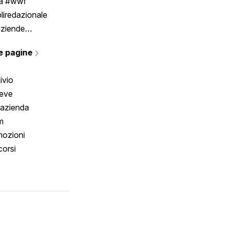
ia #wwf
liredazionale
aziende
rmano
e pagine
ivio
reve
 azienda
m
ozioni
orsi