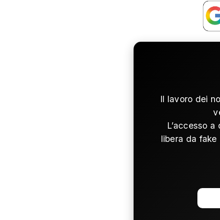
Il lavoro dei n
v
L’accesso a 
libera da fake 