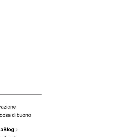
cazione
Tombola
cosa di buono
Fumetto
Vignette
aBlog
Scrivici