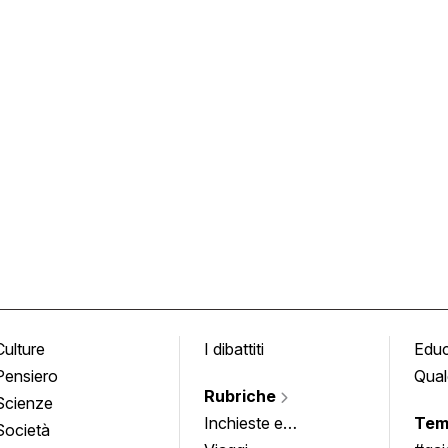
Culture
I dibattiti
Edu
Pensiero
Qual
Rubriche
Scienze
Inchieste e
Tem
Società