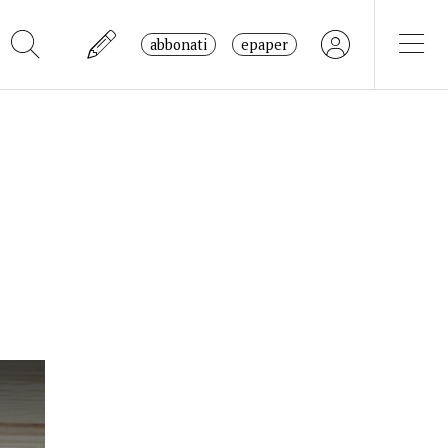
abbonati
epaper