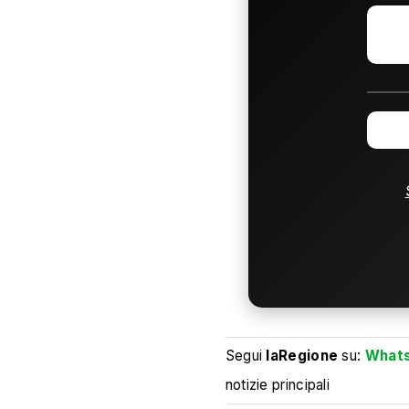
Segui
laRegione
su:
What
notizie principali