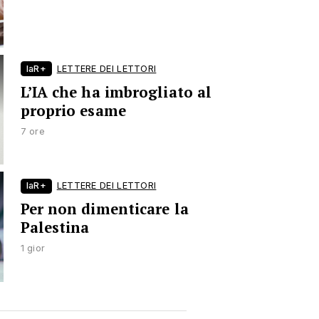
laR+
LETTERE DEI LETTORI
L’IA che ha imbrogliato al
proprio esame
7 ore
laR+
LETTERE DEI LETTORI
Per non dimenticare la
Palestina
1 gior