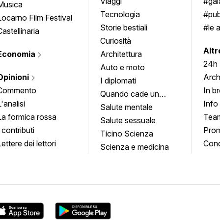
approfondimenti
Viaggi
#ga
Musica
Tecnologia
#pub
Locarno Film Festival
Storie bestiali
#le 
Castellinaria
Curiosità
info
Altr
Economia
Architettura
24h
Auto e moto
Opinioni
Arch
I diplomati
Commento
In b
Quando cade un
L'analisi
Info
quadro
Salute mentale
La formica rossa
Tea
Salute sessuale
I contributi
Prom
Ticino Scienza
Lettere dei lettori
Conc
Scienza e medicina