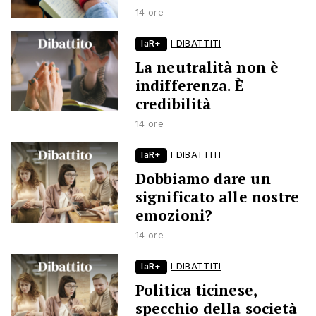
14 ore
laR+
I DIBATTITI
La neutralità non è
indifferenza. È
credibilità
14 ore
laR+
I DIBATTITI
Dobbiamo dare un
significato alle nostre
emozioni?
14 ore
laR+
I DIBATTITI
Politica ticinese,
specchio della società