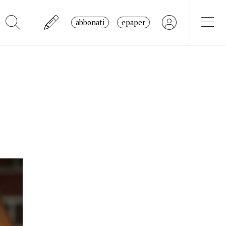
abbonati
epaper