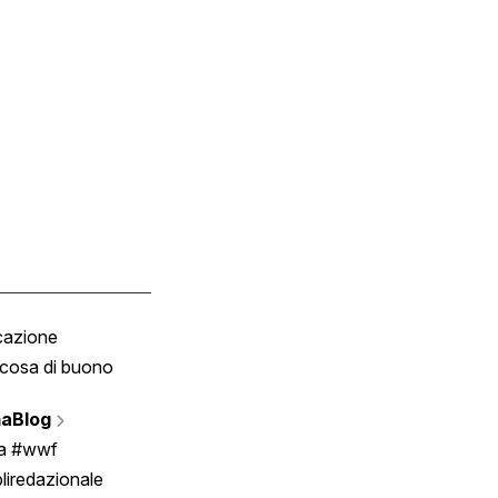
cazione
Tombola
cosa di buono
Fumetto
Vignette
aBlog
Scrivici
ia #wwf
liredazionale