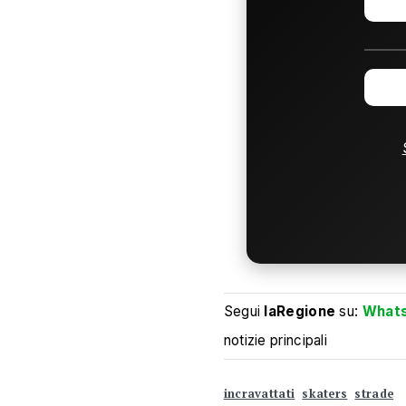
Segui
laRegione
su:
What
notizie principali
incravattati
skaters
strade