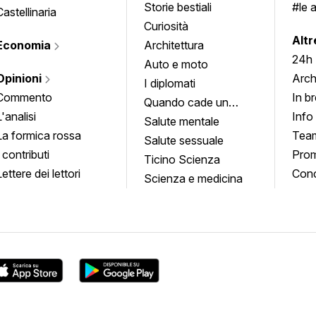
Storie bestiali
#le 
Castellinaria
Curiosità
info
Altr
Economia
Architettura
24h
Auto e moto
Opinioni
Arch
I diplomati
Commento
In b
Quando cade un
L'analisi
Info
quadro
Salute mentale
La formica rossa
Tea
Salute sessuale
I contributi
Prom
Ticino Scienza
Lettere dei lettori
Conc
Scienza e medicina