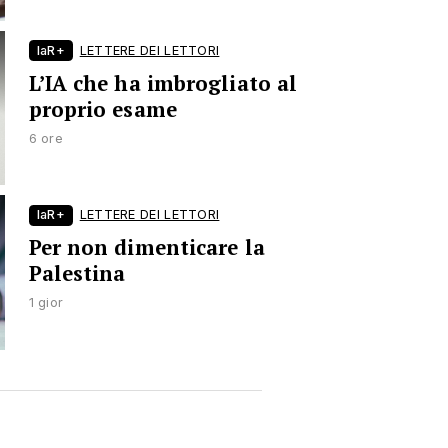
laR+
LETTERE DEI LETTORI
L’IA che ha imbrogliato al
proprio esame
6 ore
laR+
LETTERE DEI LETTORI
Per non dimenticare la
Palestina
1 gior