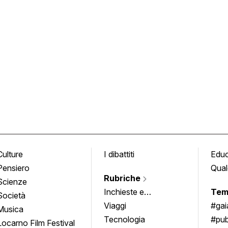
Culture
I dibattiti
Edu
Pensiero
Qual
Rubriche
Scienze
Inchieste e
Tem
Società
approfondimenti
Viaggi
#ga
Musica
Tecnologia
#pub
Locarno Film Festival