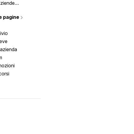
aziende
rmano
e pagine
ivio
reve
 azienda
m
ozioni
orsi