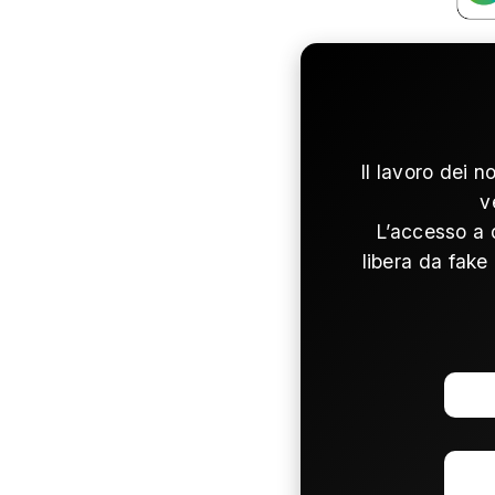
Il lavoro dei n
v
L’accesso a 
libera da fake 