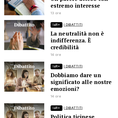
estremo interesse
13 ore
laR+
I DIBATTITI
La neutralità non è
indifferenza. È
credibilità
14 ore
laR+
I DIBATTITI
Dobbiamo dare un
significato alle nostre
emozioni?
14 ore
laR+
I DIBATTITI
Politica ticinese,