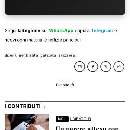
Segui
laRegione
su:
WhatsApp
oppure
Telegram
e
ricevi ogni mattina le notizie principali
difesa
neutralità
patriota
svizzera
I CONTRIBUTI
laR+
I DIBATTITI
Un parere atteso con