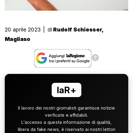
20 aprile 2023
|
di
Rudolf Schiesser,
Magliaso
laR+
Il lavoro dei nostri giornalisti garantisce notizie
verificate e affidabili.
L’accesso a questa informazione di qualità,
libera da fake news, è riservato ai nostri lettori