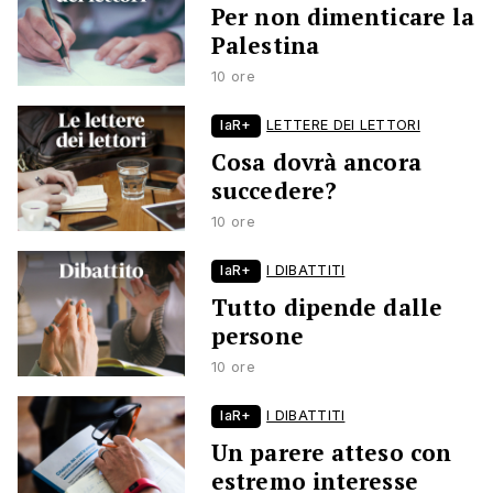
Per non dimenticare la
Palestina
10 ore
laR+
LETTERE DEI LETTORI
Cosa dovrà ancora
succedere?
10 ore
laR+
I DIBATTITI
Tutto dipende dalle
persone
10 ore
laR+
I DIBATTITI
Un parere atteso con
estremo interesse