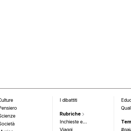
Culture
I dibattiti
Edu
Pensiero
Qual
Rubriche
Scienze
Inchieste e
Tem
Società
approfondimenti
Viaggi
#ga