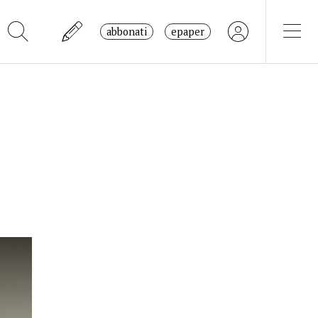
abbonati
epaper