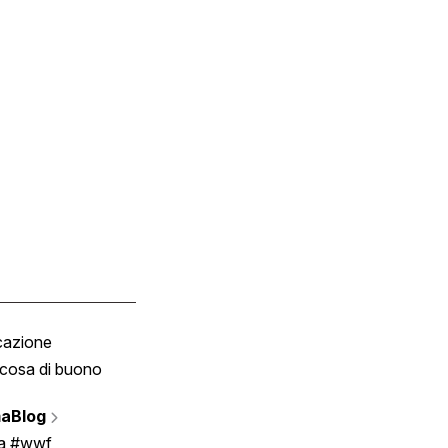
cazione
Tombola
cosa di buono
Fumetto
Vignette
aBlog
Scrivici
ia #wwf