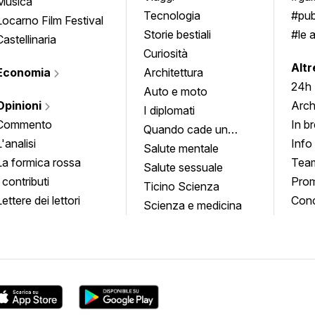
Musica
Tecnologia
#pub
Locarno Film Festival
Storie bestiali
#le 
Castellinaria
Curiosità
info
Altr
Economia
Architettura
24h
Auto e moto
Opinioni
Arch
I diplomati
Commento
In b
Quando cade un
L'analisi
Info
quadro
Salute mentale
La formica rossa
Tea
Salute sessuale
I contributi
Prom
Ticino Scienza
Lettere dei lettori
Conc
Scienza e medicina