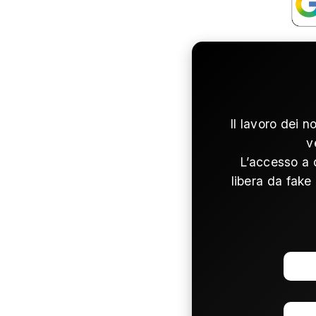
Il lavoro dei n
v
L’accesso a 
libera da fake 