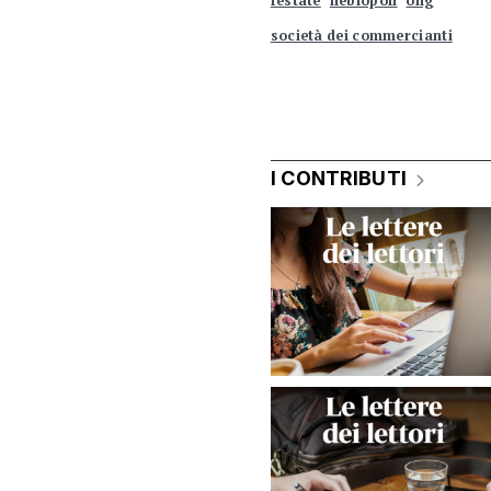
festate
nebiopoli
ong
società dei commercianti
I CONTRIBUTI