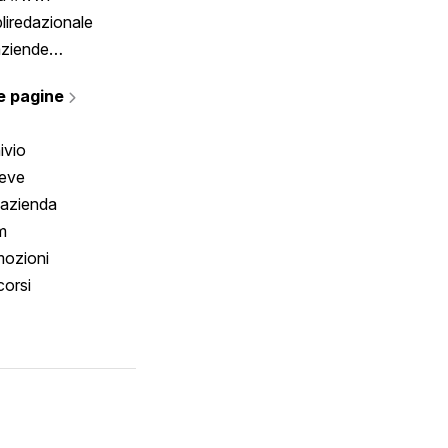
liredazionale
aziende
rmano
e pagine
ivio
reve
 azienda
m
ozioni
orsi