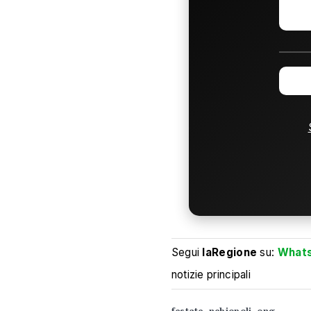
Segui
laRegione
su:
What
notizie principali