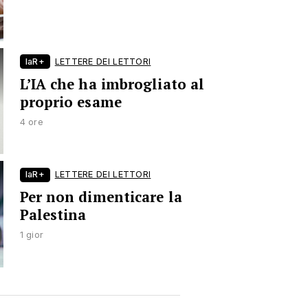
laR+
LETTERE DEI LETTORI
L’IA che ha imbrogliato al
proprio esame
4 ore
laR+
LETTERE DEI LETTORI
Per non dimenticare la
Palestina
1 gior