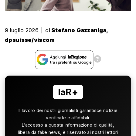
9 luglio 2026
|
di
Stefano Gazzaniga,
dpsuisse/viscom
laR+
Il lavoro dei nostri giornalisti garantisce notizie
verificate e affidabili.
L’accesso a questa informazione di qualità,
libera da fake news, è riservato ai nostri lettori