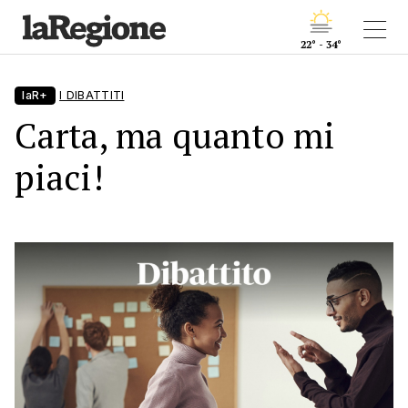
22° - 34°
laR+
I DIBATTITI
Carta, ma quanto mi
piaci!