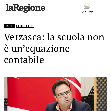
21° - 32°
laR+
I DIBATTITI
Verzasca: la scuola non
è un’equazione
contabile