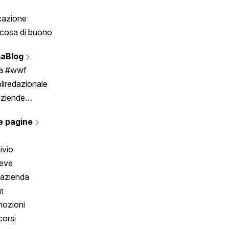
cazione
Tombola
cosa di buono
Fumetto
Vignette
aBlog
Scrivici
ia #wwf
liredazionale
aziende
rmano
e pagine
ivio
reve
 azienda
m
ozioni
orsi