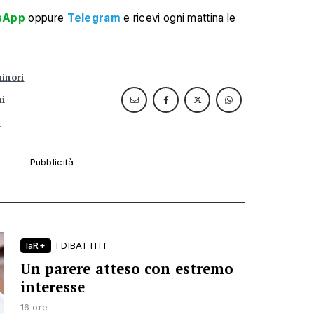
sApp
oppure
Telegram
e ricevi ogni mattina le
minori
ni
a
laR+
I DIBATTITI
Un parere atteso con estremo
interesse
16 ore