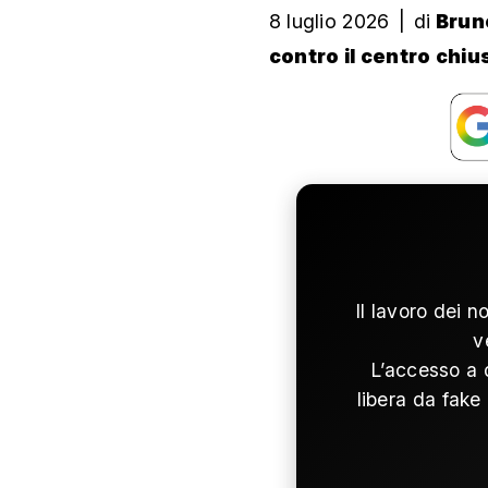
8 luglio 2026
|
di
Brun
contro il centro chiu
Il lavoro dei n
v
L’accesso a 
libera da fake 