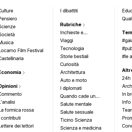
Culture
I dibattiti
Edu
Pensiero
Qual
Rubriche
Scienze
Inchieste e
Tem
Società
approfondimenti
Viaggi
#ga
Musica
Tecnologia
#pub
Locarno Film Festival
Storie bestiali
#le 
Castellinaria
Curiosità
info
Altr
Economia
Architettura
24h
Auto e moto
Opinioni
Arch
I diplomati
Commento
In b
Quando cade un
L'analisi
Info
quadro
Salute mentale
La formica rossa
Tea
Salute sessuale
I contributi
Prom
Ticino Scienza
Lettere dei lettori
Conc
Scienza e medicina