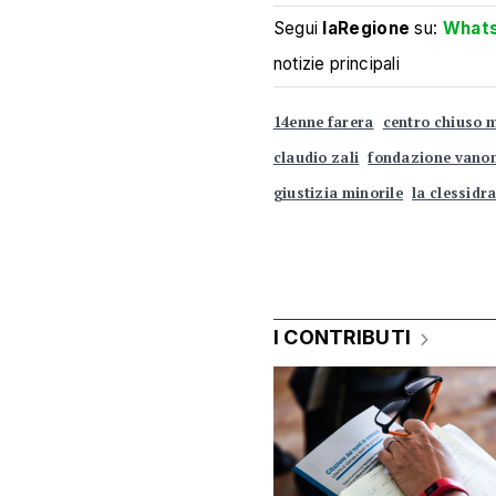
Segui
laRegione
su:
What
notizie principali
14enne farera
centro chiuso 
claudio zali
fondazione vano
giustizia minorile
la clessidr
I CONTRIBUTI