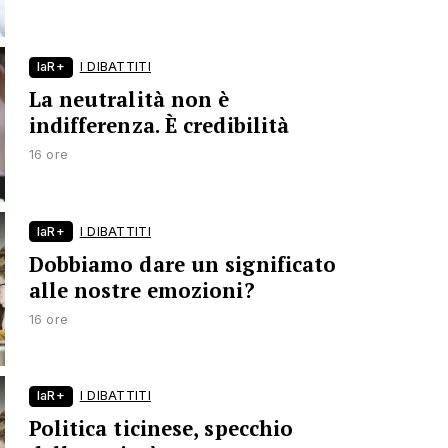
laR+
I DIBATTITI
La neutralità non è
indifferenza. È credibilità
16 ore
laR+
I DIBATTITI
Dobbiamo dare un significato
alle nostre emozioni?
16 ore
laR+
I DIBATTITI
Politica ticinese, specchio