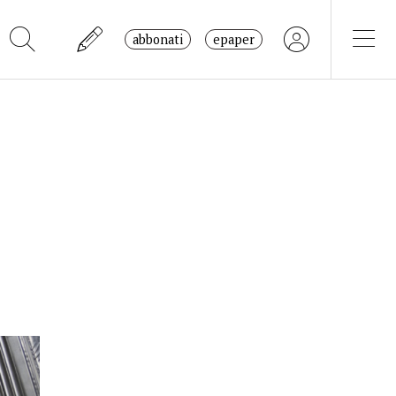
abbonati
epaper