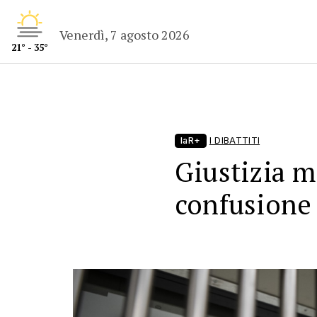
Venerdì, 7 agosto 2026
21° - 35°
laR+
I DIBATTITI
Giustizia m
confusione