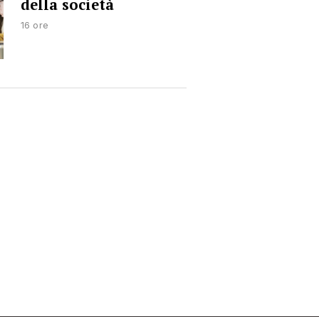
della società
16 ore