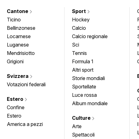
Cantone
Sport
Ticino
Hockey
Bellinzonese
Calcio
Locarnese
Calcio regionale
Luganese
Sci
Mendrisiotto
Tennis
Grigioni
Formula 1
Altri sport
Svizzera
Storie mondiali
Votazioni federali
Sportellate
Luce rossa
Estero
Album mondiale
Confine
Estero
Culture
America a pezzi
Arte
Spettacoli