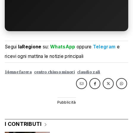
Segui
laRegione
su:
WhatsApp
oppure
Telegram
e
ricevi ogni mattina le notizie principali
14enne farera
centro chiuso minori
claudio zali
I CONTRIBUTI