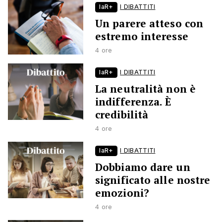
laR+
I DIBATTITI
Un parere atteso con
estremo interesse
4 ore
laR+
I DIBATTITI
La neutralità non è
indifferenza. È
credibilità
4 ore
laR+
I DIBATTITI
Dobbiamo dare un
significato alle nostre
emozioni?
4 ore