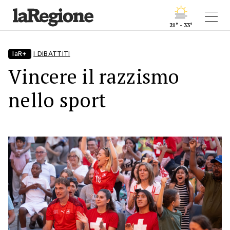
21° - 33°
laR+
I DIBATTITI
Vincere il razzismo
nello sport