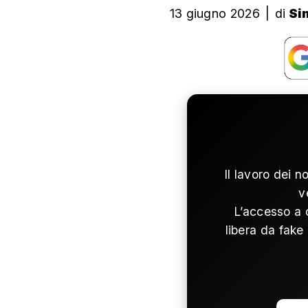
13 giugno 2026
|
di
Si
Il lavoro dei n
v
L’accesso a 
libera da fake 