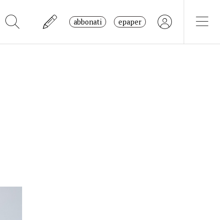
abbonati
epaper