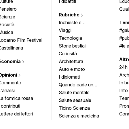
Culture
I dibattiti
Edu
Pensiero
Qual
Rubriche
Scienze
Inchieste e
Tem
Società
approfondimenti
Viaggi
#ga
Musica
Tecnologia
#pub
Locarno Film Festival
Storie bestiali
#le 
Castellinaria
Curiosità
info
Altr
Economia
Architettura
24h
Auto e moto
Opinioni
Arch
I diplomati
Commento
In b
Quando cade un
L'analisi
Info
quadro
Salute mentale
La formica rossa
Tea
Salute sessuale
I contributi
Prom
Ticino Scienza
Lettere dei lettori
Conc
Scienza e medicina