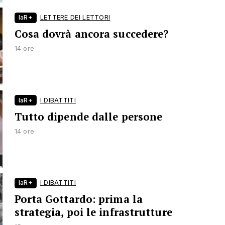
laR+
LETTERE DEI LETTORI
Cosa dovrà ancora succedere?
14 ore
laR+
I DIBATTITI
Tutto dipende dalle persone
14 ore
laR+
I DIBATTITI
Porta Gottardo: prima la
strategia, poi le infrastrutture