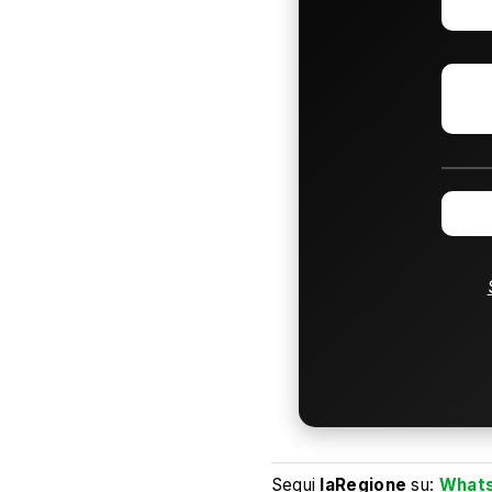
Segui
laRegione
su:
What