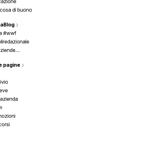
cazione
Tombola
cosa di buono
Fumetto
Vignette
aBlog
Scrivici
ia #wwf
liredazionale
aziende
rmano
e pagine
ivio
reve
 azienda
m
ozioni
orsi