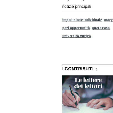
notizie principali
imposizione individuale
margi
pari opportunità
quote rosa
università zurigo
I CONTRIBUTI