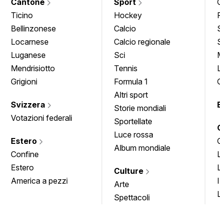
Cantone
Sport
Ticino
Hockey
Bellinzonese
Calcio
Locarnese
Calcio regionale
Luganese
Sci
Mendrisiotto
Tennis
Grigioni
Formula 1
Altri sport
Svizzera
Storie mondiali
Votazioni federali
Sportellate
Luce rossa
Estero
Album mondiale
Confine
Estero
Culture
America a pezzi
Arte
Spettacoli