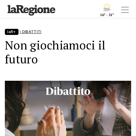
16° - 31°
laR+
I DIBATTITI
Non giochiamoci il
futuro