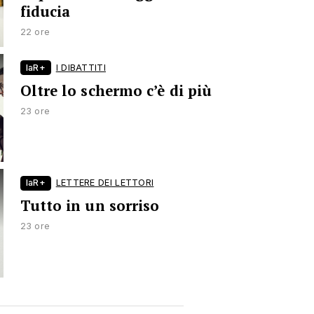
fiducia
22 ore
laR+
I DIBATTITI
Oltre lo schermo c’è di più
23 ore
laR+
LETTERE DEI LETTORI
Tutto in un sorriso
23 ore