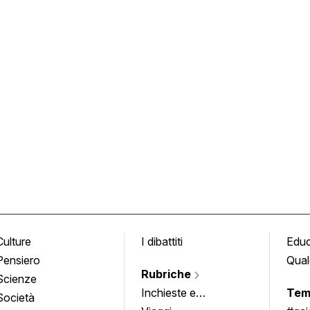
Culture
I dibattiti
Edu
Pensiero
Qual
Rubriche
Scienze
Inchieste e
Tem
Società