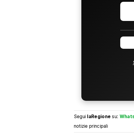
Segui
laRegione
su:
What
notizie principali