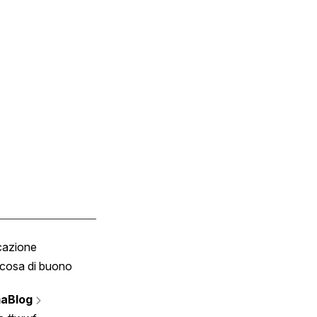
cazione
Tombola
cosa di buono
Fumetto
Vignette
aBlog
Scrivici