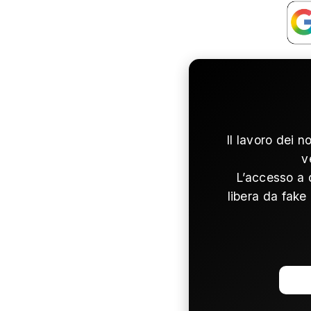
Il lavoro dei n
v
L’accesso a 
libera da fake 