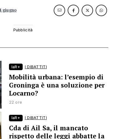
4 giugno
laR+
I DIBATTITI
Mobilità urbana: l’esempio di
Groninga è una soluzione per
Locarno?
22 ore
laR+
I DIBATTITI
Cda di Ail Sa, il mancato
rispetto delle leggi abbatte la