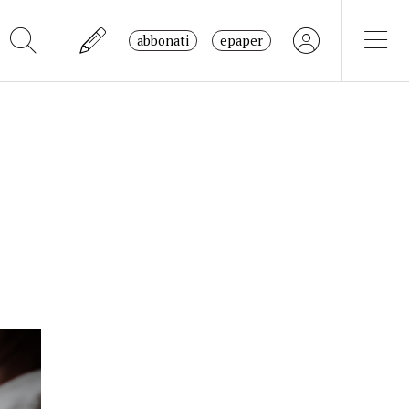
abbonati
epaper