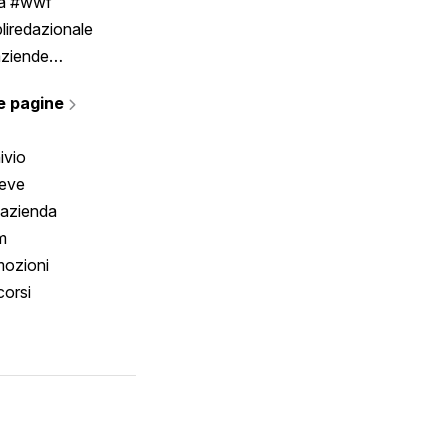
ia #wwf
liredazionale
aziende
rmano
e pagine
ivio
reve
 azienda
m
ozioni
orsi