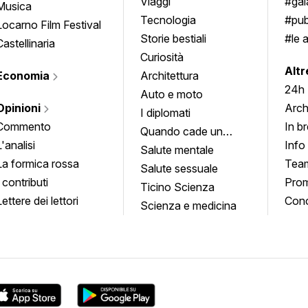
approfondimenti
Viaggi
#ga
Musica
Tecnologia
#pub
Locarno Film Festival
Storie bestiali
#le 
Castellinaria
Curiosità
info
Altr
Economia
Architettura
24h
Auto e moto
Opinioni
Arch
I diplomati
Commento
In b
Quando cade un
L'analisi
Info
quadro
Salute mentale
La formica rossa
Tea
Salute sessuale
I contributi
Prom
Ticino Scienza
Lettere dei lettori
Conc
Scienza e medicina