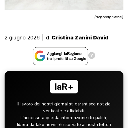
(depositphotos)
2 giugno 2026
|
di
Cristina Zanini David
laR+
Il lavoro dei nostri giornalisti garantisce notizie
verificate e affidabili.
L’accesso a questa informazione di qualità,
libera da fake news, è riservato ai nostri lettori