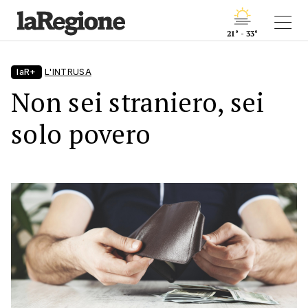
21° - 33°
laR+
L'INTRUSA
Non sei straniero, sei
solo povero