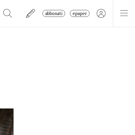
abbonati
epaper