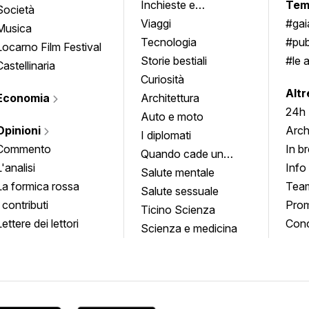
Inchieste e
Tem
Società
approfondimenti
Viaggi
#ga
Musica
Tecnologia
#pub
Locarno Film Festival
Storie bestiali
#le 
Castellinaria
Curiosità
info
Altr
Economia
Architettura
24h
Auto e moto
Opinioni
Arch
I diplomati
Commento
In b
Quando cade un
L'analisi
Info
quadro
Salute mentale
La formica rossa
Tea
Salute sessuale
I contributi
Prom
Ticino Scienza
Lettere dei lettori
Conc
Scienza e medicina