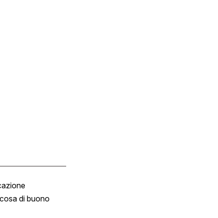
cazione
Tombola
cosa di buono
Fumetto
Vignette