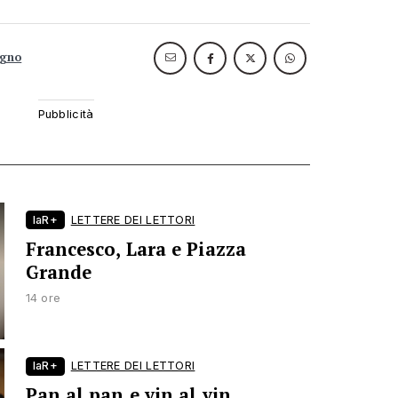
ugno
laR+
LETTERE DEI LETTORI
Francesco, Lara e Piazza
Grande
14 ore
laR+
LETTERE DEI LETTORI
Pan al pan e vin al vin