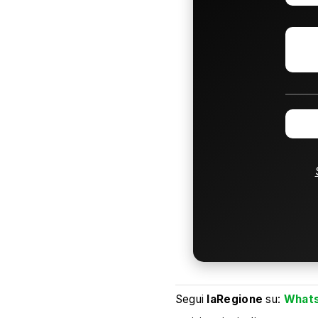
Segui
laRegione
su:
What