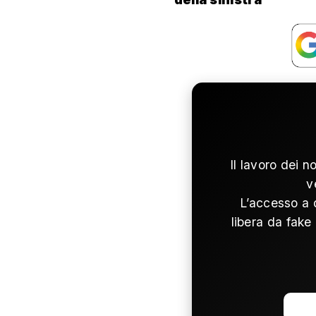
Il lavoro dei n
v
L’accesso a 
libera da fake 