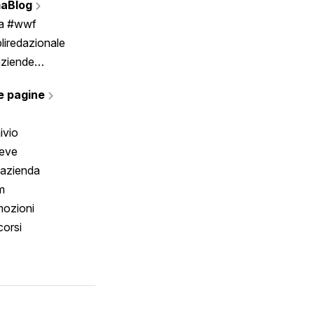
aBlog
Scrivici
ia #wwf
liredazionale
aziende
rmano
e pagine
ivio
reve
 azienda
m
ozioni
orsi