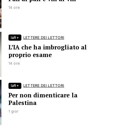
14 ore
laR+
LETTERE DEI LETTORI
L’IA che ha imbrogliato al
proprio esame
14 ore
laR+
LETTERE DEI LETTORI
Per non dimenticare la
Palestina
1 gior