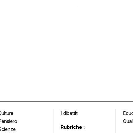
Culture
I dibattiti
Edu
Pensiero
Qual
Rubriche
Scienze