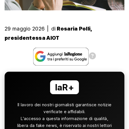
29 maggio 2026
|
di
Rosaria Polli,
presidentessa AIOT
laR+
Il lavoro dei nostri giornalisti garantisce notizie
verificate e affidabili.
L’accesso a questa informazione di qualità,
libera da fake news, è riservato ai nostri lettori