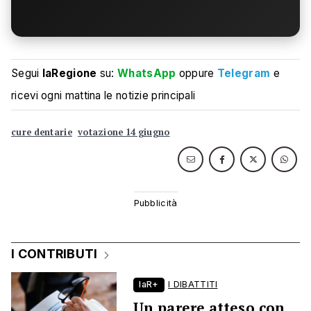
Segui
laRegione
su:
WhatsApp
oppure
Telegram
e
ricevi ogni mattina le notizie principali
cure dentarie
votazione 14 giugno
I CONTRIBUTI
laR+
I DIBATTITI
Un parere atteso con