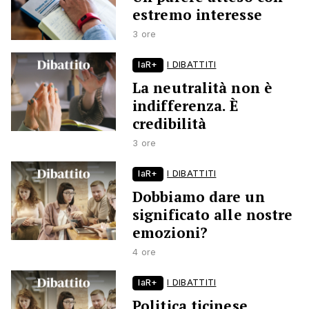
estremo interesse
3 ore
laR+
I DIBATTITI
La neutralità non è
indifferenza. È
credibilità
3 ore
laR+
I DIBATTITI
Dobbiamo dare un
significato alle nostre
emozioni?
4 ore
laR+
I DIBATTITI
Politica ticinese,