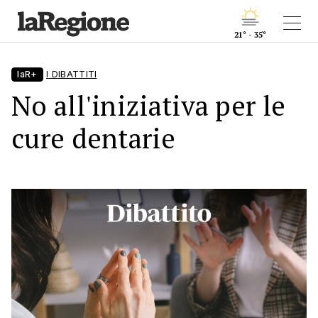
21° - 35°
laR+
I DIBATTITI
No all'iniziativa per le
cure dentarie