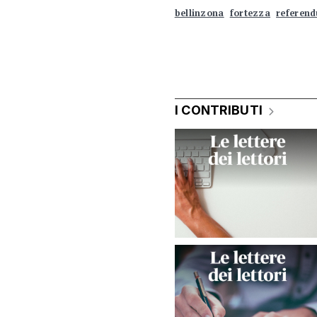
bellinzona
fortezza
referen
I CONTRIBUTI