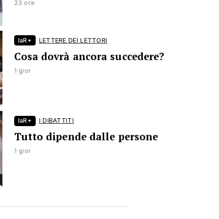
23 ore
laR+
LETTERE DEI LETTORI
Cosa dovrà ancora succedere?
1 gior
laR+
I DIBATTITI
Tutto dipende dalle persone
1 gior