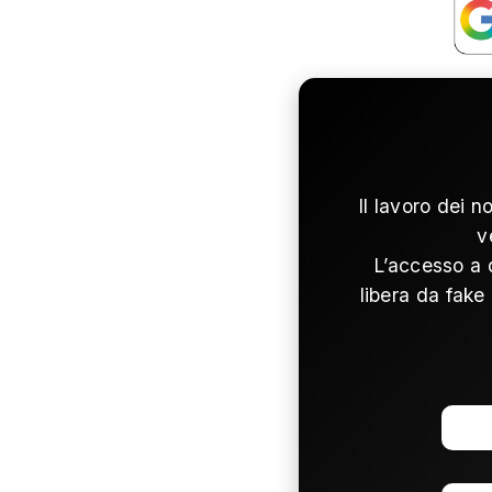
Il lavoro dei n
v
L’accesso a 
libera da fake 