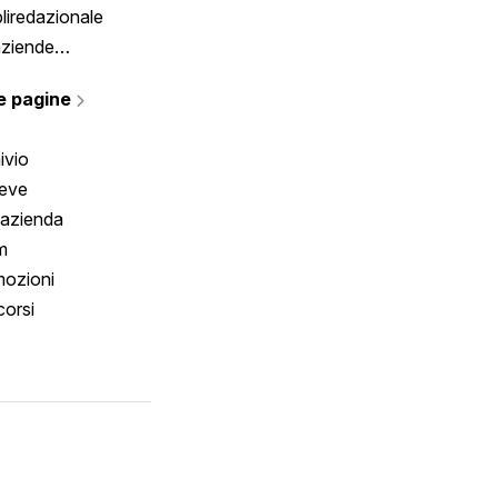
liredazionale
aziende
rmano
e pagine
ivio
reve
 azienda
m
ozioni
orsi