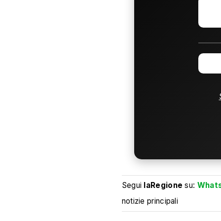
Segui
laRegione
su:
What
notizie principali