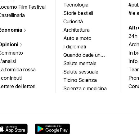
Tecnologia
#pub
Locarno Film Festival
Storie bestiali
#le 
Castellinaria
Curiosità
info
Altr
Economia
Architettura
24h
Auto e moto
Opinioni
Arch
I diplomati
Commento
In b
Quando cade un
L'analisi
Info
quadro
Salute mentale
La formica rossa
Tea
Salute sessuale
I contributi
Prom
Ticino Scienza
Lettere dei lettori
Conc
Scienza e medicina