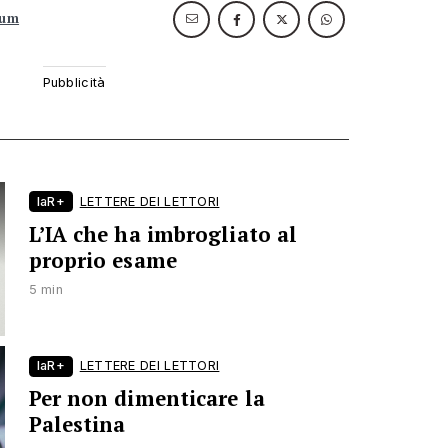
dum
laR+
LETTERE DEI LETTORI
L’IA che ha imbrogliato al
proprio esame
5 min
laR+
LETTERE DEI LETTORI
Per non dimenticare la
Palestina