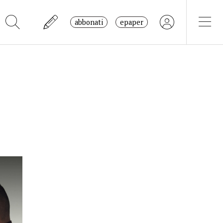
abbonati
epaper