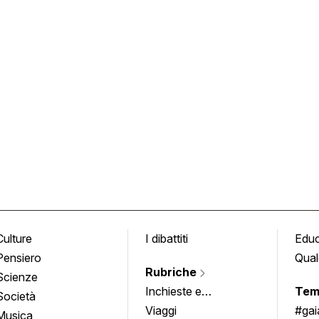
Culture
I dibattiti
Edu
Pensiero
Qual
Rubriche
Scienze
Inchieste e
Tem
Società
approfondimenti
Viaggi
#ga
Musica