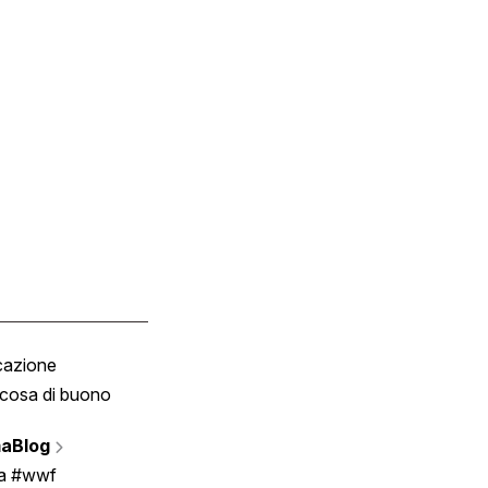
cazione
Tombola
cosa di buono
Fumetto
Vignette
aBlog
Scrivici
ia #wwf