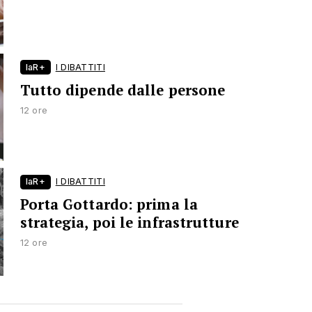
laR+
I DIBATTITI
Tutto dipende dalle persone
12 ore
laR+
I DIBATTITI
Porta Gottardo: prima la
strategia, poi le infrastrutture
12 ore