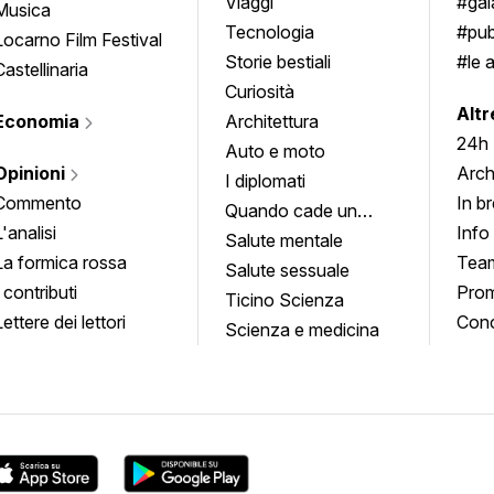
approfondimenti
Viaggi
#ga
Musica
Tecnologia
#pub
Locarno Film Festival
Storie bestiali
#le 
Castellinaria
Curiosità
info
Altr
Economia
Architettura
24h
Auto e moto
Opinioni
Arch
I diplomati
Commento
In b
Quando cade un
L'analisi
Info
quadro
Salute mentale
La formica rossa
Tea
Salute sessuale
I contributi
Prom
Ticino Scienza
Lettere dei lettori
Conc
Scienza e medicina