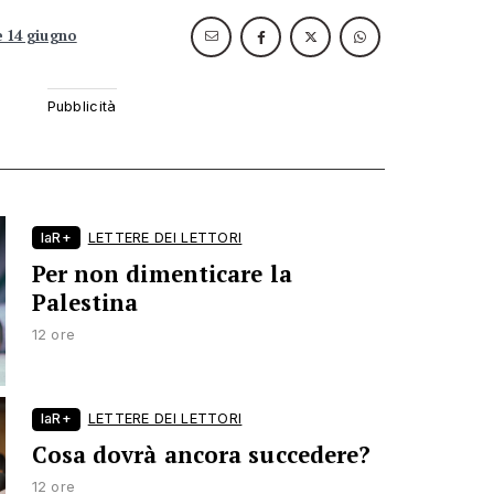
 14 giugno
laR+
LETTERE DEI LETTORI
Per non dimenticare la
Palestina
12 ore
laR+
LETTERE DEI LETTORI
Cosa dovrà ancora succedere?
12 ore