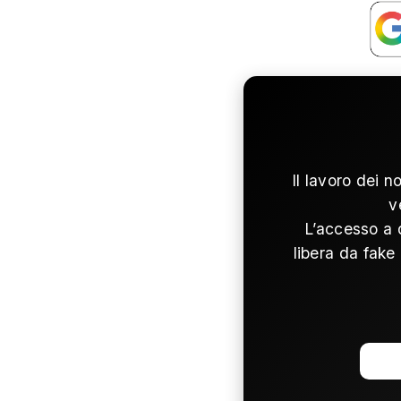
Il lavoro dei n
v
L’accesso a 
libera da fake 