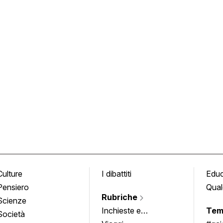
Culture
I dibattiti
Edu
Pensiero
Qual
Rubriche
Scienze
Inchieste e
Tem
Società