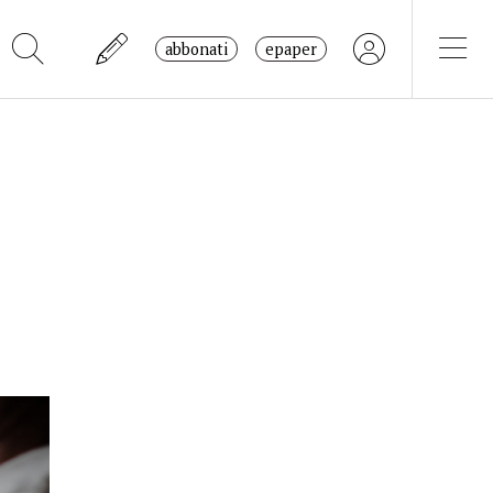
abbonati
epaper