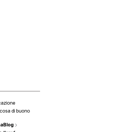
cazione
Tombola
cosa di buono
Fumetto
Vignette
aBlog
Scrivici