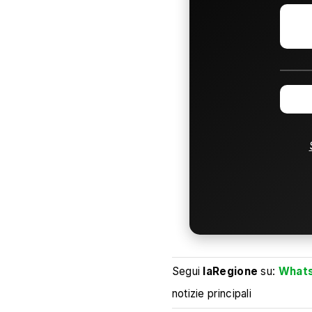
Segui
laRegione
su:
What
notizie principali