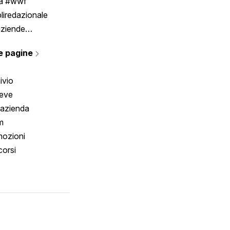
ia #wwf
liredazionale
aziende
rmano
e pagine
ivio
reve
 azienda
m
ozioni
orsi