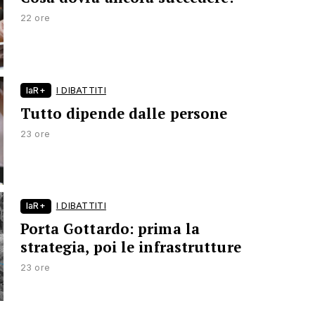
22 ore
laR+
I DIBATTITI
Tutto dipende dalle persone
23 ore
laR+
I DIBATTITI
Porta Gottardo: prima la
strategia, poi le infrastrutture
23 ore