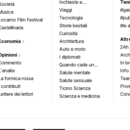
Inchieste e
Tem
Società
approfondimenti
Viaggi
#ga
Musica
Tecnologia
#pub
Locarno Film Festival
Storie bestiali
#le 
Castellinaria
Curiosità
info
Altr
Economia
Architettura
24h
Auto e moto
Opinioni
Arch
I diplomati
Commento
In b
Quando cade un
L'analisi
Info
quadro
Salute mentale
La formica rossa
Tea
Salute sessuale
I contributi
Prom
Ticino Scienza
Lettere dei lettori
Conc
Scienza e medicina