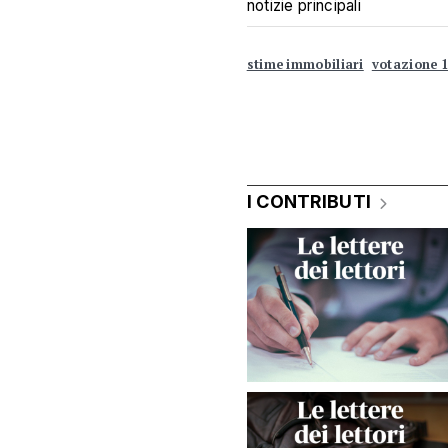
notizie principali
stime immobiliari
votazione 
I CONTRIBUTI