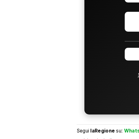
Segui
laRegione
su:
What