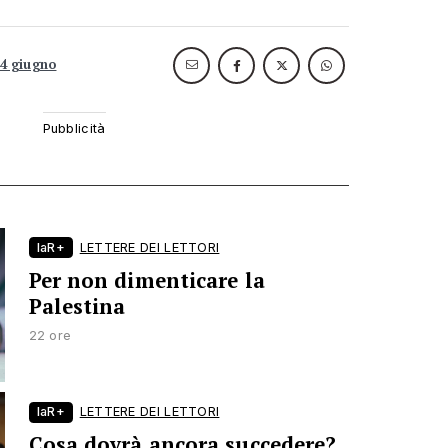
14 giugno
laR+
LETTERE DEI LETTORI
Per non dimenticare la
Palestina
22 ore
laR+
LETTERE DEI LETTORI
Cosa dovrà ancora succedere?