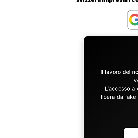
Il lavoro dei n
v
L’accesso a 
libera da fake 