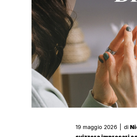
19 maggio 2026
|
di
Ni
svizzera impresari c