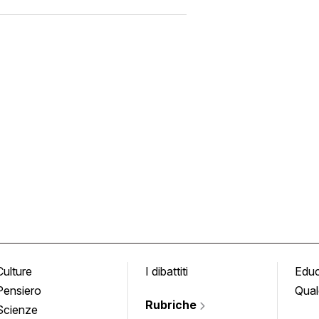
Culture
I dibattiti
Edu
Pensiero
Qual
Rubriche
Scienze