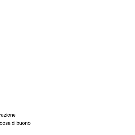
cazione
Tombola
cosa di buono
Fumetto
Vignette