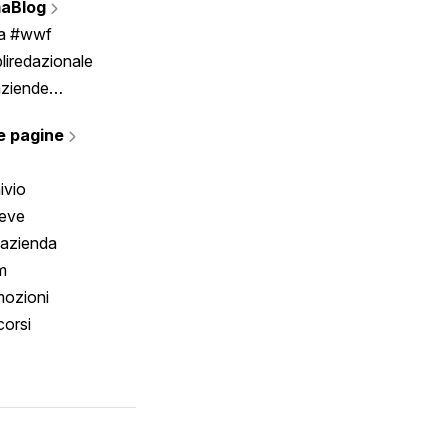
aBlog
Scrivici
ia #wwf
liredazionale
aziende
rmano
e pagine
ivio
reve
 azienda
m
ozioni
orsi