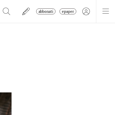
abbonati
epaper