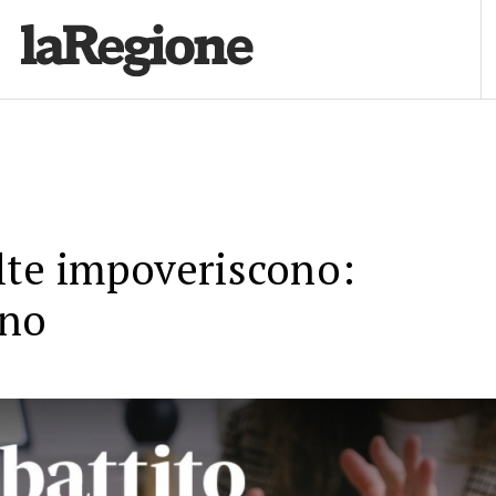
lte impoveriscono:
gno